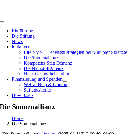
Zum
Inhalt
springen
Toggle
Navigation
Einführung
Die Stiftung
News
Initiativen
Life-SMS – Lebensstilstrategien bei Multipler Sklerose
Die Sonnenallianz
Kompetenz Statt Demenz
Die NährstoffAllianz
Neue Gesundheitskultur
Finanzierung und Spenden
WeCanHelp & Gooding
Stiftungskonto
Downloads
Die Sonnenallianz
Home
Die Sonnenallianz
Die Sonnenallianz
dsgipadmin
2025-02-11T12:09:40+01:00