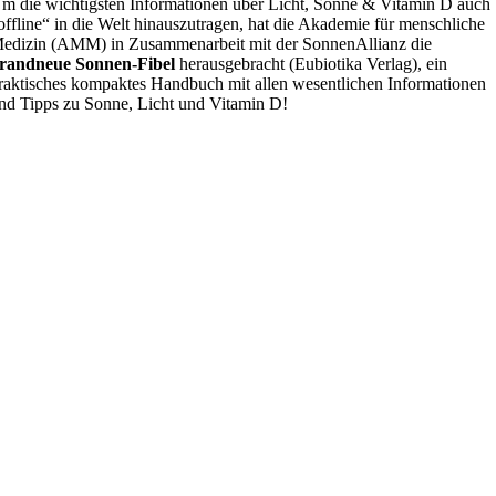
m die wichtigsten Informationen über Licht, Sonne & Vitamin D auch
offline“ in die Welt hinauszutragen, hat die Akademie für menschliche
edizin (AMM) in Zusammenarbeit mit der SonnenAllianz die
randneue Sonnen-Fibel
herausgebracht (Eubiotika Verlag), ein
raktisches kompaktes Handbuch mit allen wesentlichen Informationen
nd Tipps zu Sonne, Licht und Vitamin D!