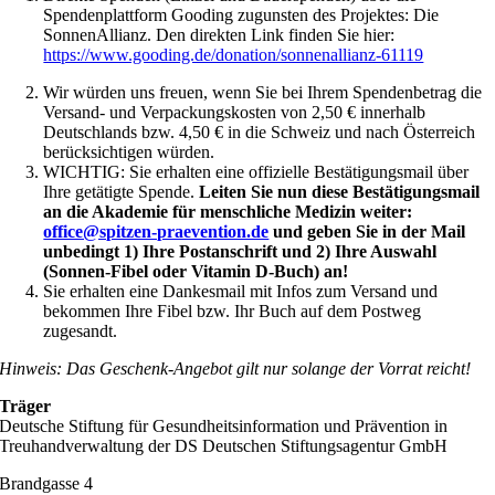
Spendenplattform Gooding zugunsten des Projektes: Die
SonnenAllianz.
Den direkten Link finden Sie hier:
https://www.gooding.de/donation/sonnenallianz-61119
Wir würden uns freuen, wenn Sie bei Ihrem Spendenbetrag die
Versand- und Verpackungskosten von 2,50 € innerhalb
Deutschlands bzw. 4,50 € in die Schweiz und nach Österreich
berücksichtigen würden.
WICHTIG: Sie erhalten eine offizielle Bestätigungsmail über
Ihre getätigte Spende.
Leiten Sie nun diese Bestätigungsmail
an die Akademie für menschliche Medizin weiter:
office@spitzen-praevention.de
und geben Sie in der Mail
unbedingt 1) Ihre Postanschrift und 2) Ihre Auswahl
(Sonnen-Fibel oder Vitamin D-Buch) an!
Sie erhalten eine Dankesmail mit Infos zum Versand und
bekommen Ihre Fibel bzw. Ihr Buch auf dem Postweg
zugesandt.
Hinweis: Das Geschenk-Angebot gilt nur solange der Vorrat reicht!
Träger
Deutsche Stiftung für Gesundheitsinformation und Prävention in
Treuhandverwaltung der DS Deutschen Stiftungsagentur GmbH
Brandgasse 4