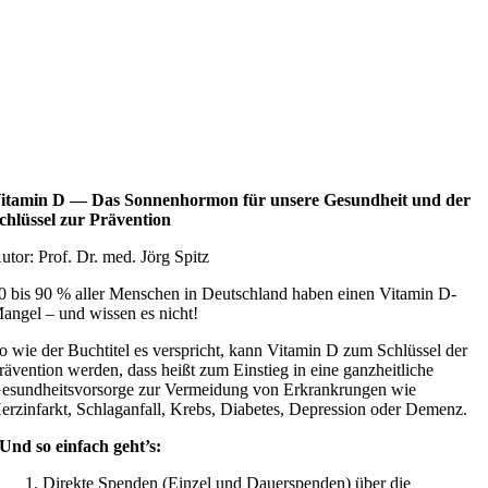
itamin D — Das Sonnenhormon für unsere Gesundheit und der
chlüssel zur Prävention
utor: Prof. Dr. med. Jörg Spitz
0 bis 90 % aller Menschen in Deutschland haben einen Vitamin D-
angel – und wissen es nicht!
o wie der Buchtitel es verspricht, kann Vitamin D zum Schlüssel der
rävention werden, dass heißt zum Einstieg in eine ganzheitliche
esundheitsvorsorge zur Vermeidung von Erkrankrungen wie
erzinfarkt, Schlaganfall, Krebs, Diabetes, Depression oder Demenz.
Und so einfach geht’s:
Direkte Spenden (Einzel und Dauerspenden) über die